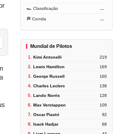
or
🏎️ Classificação
...
🏁 Corrida
...
Mundial de Pilotos
1.
Kimi Antonelli
219
2.
Lewis Hamilton
169
m
ma
3.
George Russell
160
4.
Charles Leclerc
138
5.
Lando Norris
128
us
6.
Max Verstappen
109
7.
Oscar Piastri
92
8.
Isack Hadjar
68
9.
Liam Lawson
43