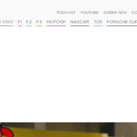
PODCAST
YOUTUBE
SOBRE NÓS
CO
 VIVO
F1
F2
F3
MOTOGP
NASCAR
TCR
PORSCHE CU