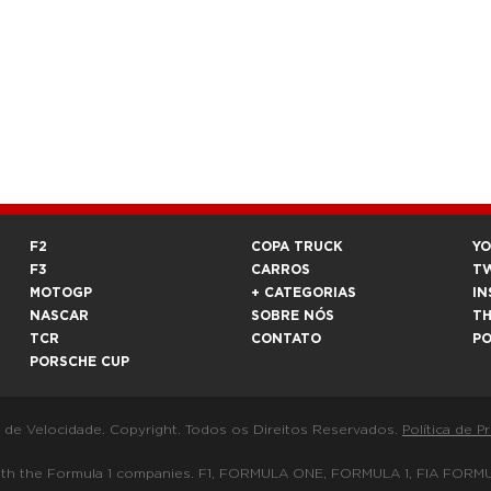
F2
COPA TRUCK
Y
F3
CARROS
T
MOTOGP
+ CATEGORIAS
IN
NASCAR
SOBRE NÓS
T
TCR
CONTATO
P
PORSCHE CUP
a de Velocidade. Copyright. Todos os Direitos Reservados.
Política de P
 way with the Formula 1 companies. F1, FORMULA ONE, FORMULA 1, FIA 