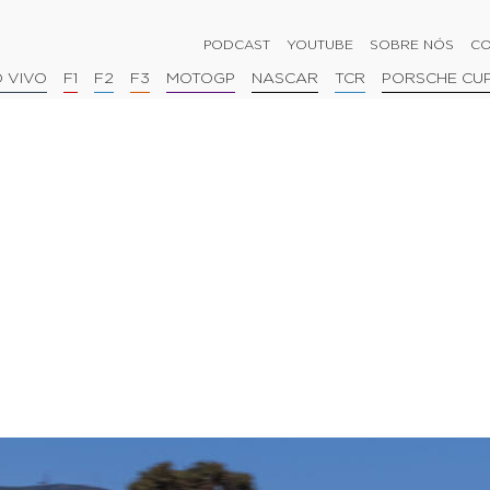
PODCAST
YOUTUBE
SOBRE NÓS
CO
 VIVO
F1
F2
F3
MOTOGP
NASCAR
TCR
PORSCHE CU