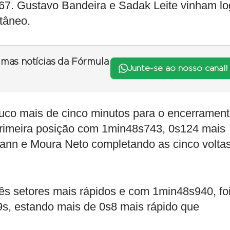
7. Gustavo Bandeira e Sadak Leite vinham l
tâneo.
timas notícias da Fórmula
Junte-se ao nosso canal!
co mais de cinco minutos para o encerramen
 primeira posição com 1min48s743, 0s124 mais
mann e Moura Neto completando as cinco volta
rês setores mais rápidos e com 1min48s940, fo
9s, estando mais de 0s8 mais rápido que