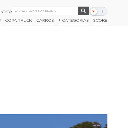
☀
☾
NTATO
Alternar
modo
P
COPA TRUCK
CARROS
+ CATEGORIAS
SCORE
escuro