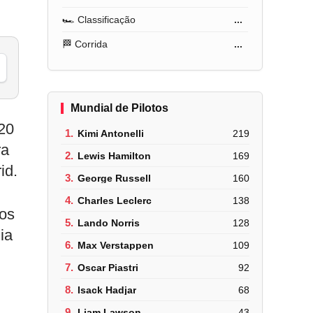
🏎️ Classificação
...
🏁 Corrida
...
Mundial de Pilotos
 20
1.
Kimi Antonelli
219
ra
2.
Lewis Hamilton
169
id.
3.
George Russell
160
4.
Charles Leclerc
138
 os
5.
Lando Norris
128
ia
6.
Max Verstappen
109
7.
Oscar Piastri
92
8.
Isack Hadjar
68
9.
Liam Lawson
43