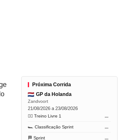
l
nge
Próxima Corrida
do
GP da Holanda
Zandvoort
21/08/2026 a 23/08/2026
🏋️‍♂️ Treino Livre 1
...
🏎️ Classificação Sprint
...
🏁 Sprint
...