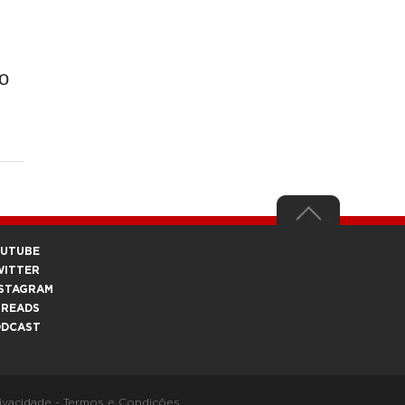
o
OUTUBE
WITTER
STAGRAM
HREADS
ODCAST
rivacidade
-
Termos e Condições