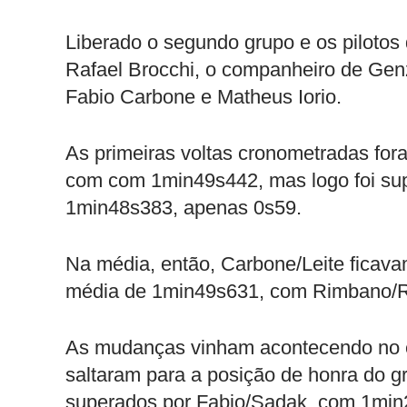
Liberado o segundo grupo e os piloto
Rafael Brocchi, o companheiro de Genz,
Fabio Carbone e Matheus Iorio.
As primeiras voltas cronometradas for
com com 1min49s442, mas logo foi sup
1min48s383, apenas 0s59.
Na média, então, Carbone/Leite ficava
média de 1min49s631, com Rimbano/R
As mudanças vinham acontecendo no en
saltaram para a posição de honra do g
superados por Fabio/Sadak, com 1min