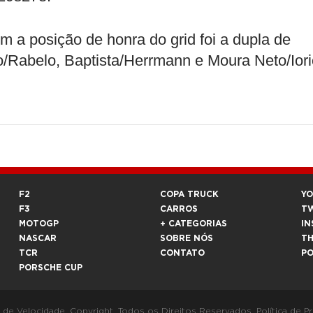
m a posição de honra do grid foi a dupla de
/Rabelo, Baptista/Herrmann e Moura Neto/Iori
F2
COPA TRUCK
Y
F3
CARROS
T
MOTOGP
+ CATEGORIAS
IN
NASCAR
SOBRE NÓS
T
TCR
CONTATO
P
PORSCHE CUP
a de Velocidade. Copyright. Todos os Direitos Reservados.
Política de P