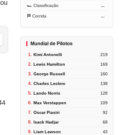
tou
🏎️ Classificação
...
🏁 Corrida
...
Mundial de Pilotos
1.
Kimi Antonelli
219
2.
Lewis Hamilton
169
3.
George Russell
160
4.
Charles Leclerc
138
5.
Lando Norris
128
44
6.
Max Verstappen
109
7.
Oscar Piastri
92
8.
Isack Hadjar
68
9.
Liam Lawson
43