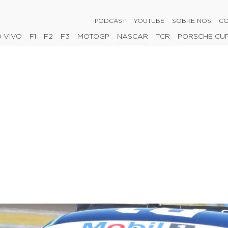
PODCAST
YOUTUBE
SOBRE NÓS
CO
 VIVO
F1
F2
F3
MOTOGP
NASCAR
TCR
PORSCHE CU