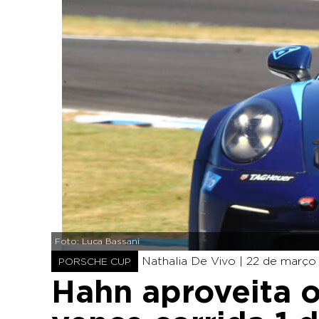
Foto: Luca Bassani
Nathalia De Vivo |
22 de março 
PORSCHE CUP
Hahn aproveita 