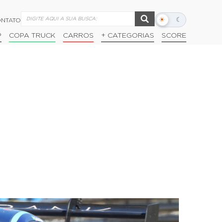
☀
☾
NTATO
Alternar
modo
P
COPA TRUCK
CARROS
+ CATEGORIAS
SCORE
escuro