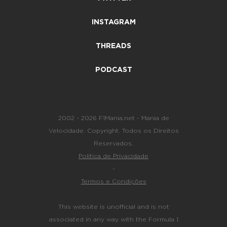
INSTAGRAM
THREADS
PODCAST
2002 - 2026 F1Mania.net - Mania de
Velocidade. Copyright. Todos os Direitos
Reservados.
Política de Privacidade
-
Termos e Condições
This website is unofficial and is not
associated in any way with the Formula 1