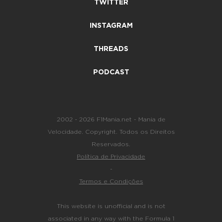
TWITTER
INSTAGRAM
THREADS
PODCAST
2002 - 2026 F1Mania.net - Mania de
Velocidade. Copyright. Todos os Direitos
Reservados.
Política de Privacidade
-
Termos e Condições
This website is unofficial and is not
associated in any way with the Formula 1