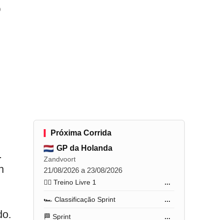
o
Próxima Corrida
GP da Holanda
.
Zandvoort
n
21/08/2026 a 23/08/2026
🏋️‍♂️ Treino Livre 1
...
🏎️ Classificação Sprint
...
do.
🏁 Sprint
...