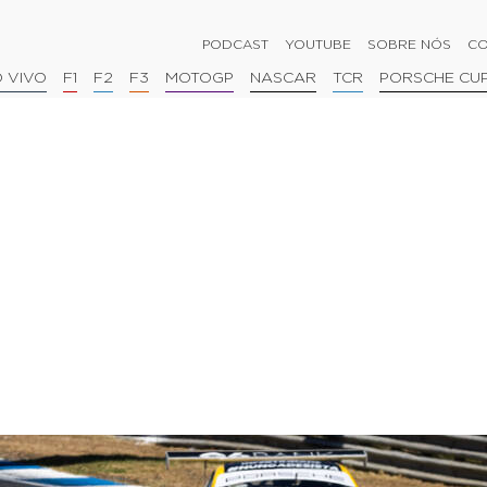
PODCAST
YOUTUBE
SOBRE NÓS
CO
 VIVO
F1
F2
F3
MOTOGP
NASCAR
TCR
PORSCHE CU