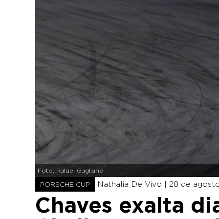
Foto: Rafael Gagliano
Nathalia De Vivo |
28 de agosto
PORSCHE CUP
Chaves exalta dia