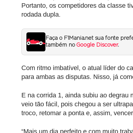
Portanto, os competidores da classe ti
rodada dupla.
Faça o F1Mania.net sua fonte pref
também no
Google Discover
.
Com ritmo imbatível, o atual líder do 
para ambas as disputas. Nisso, já com
E na corrida 1, ainda subiu ao degrau 
veio tão fácil, pois chegou a ser ult
troco, retomar a ponta e, assim, vence
“Mais um dia perfeito e com muito tr