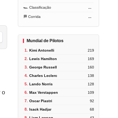
🏎️ Classificação
...
🏁 Corrida
...
Mundial de Pilotos
1.
Kimi Antonelli
219
2.
Lewis Hamilton
169
3.
George Russell
160
4.
Charles Leclerc
138
5.
Lando Norris
128
 o
6.
Max Verstappen
109
7.
Oscar Piastri
92
8.
Isack Hadjar
68
9.
Liam Lawson
43