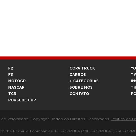
F2
COPA TRUCK
Y
F3
CARROS
T
MOTOGP
+ CATEGORIAS
IN
NASCAR
SOBRE NÓS
T
TCR
CONTATO
P
PORSCHE CUP
a de Velocidade. Copyright. Todos os Direitos Reservados.
Política de P
 way with the Formula 1 companies. F1, FORMULA ONE, FORMULA 1, FIA 