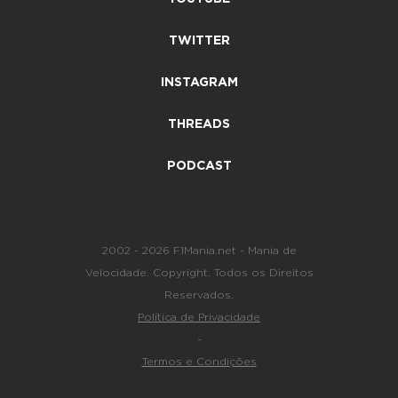
TWITTER
INSTAGRAM
THREADS
PODCAST
2002 - 2026 F1Mania.net - Mania de
Velocidade. Copyright. Todos os Direitos
Reservados.
Política de Privacidade
-
Termos e Condições