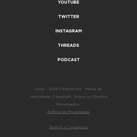
YOUTUBE
TWITTER
INSTAGRAM
THREADS
PODCAST
2002 - 2026 F1Mania.net - Mania de
Velocidade. Copyright. Todos os Direitos
Reservados.
Política de Privacidade
-
Termos e Condições