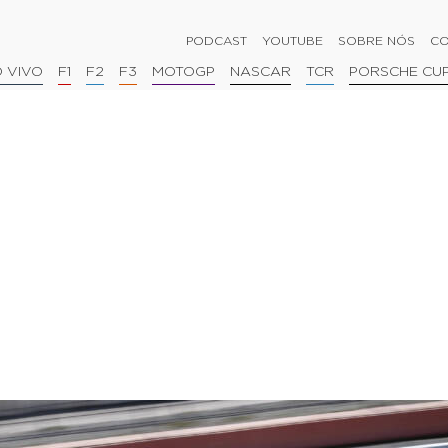
PODCAST
YOUTUBE
SOBRE NÓS
CO
 VIVO
F1
F2
F3
MOTOGP
NASCAR
TCR
PORSCHE CU