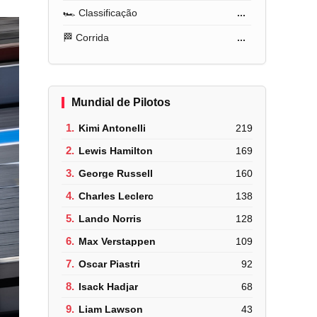
🏎️ Classificação
...
🏁 Corrida
...
Mundial de Pilotos
1.
Kimi Antonelli
219
2.
Lewis Hamilton
169
3.
George Russell
160
4.
Charles Leclerc
138
5.
Lando Norris
128
6.
Max Verstappen
109
7.
Oscar Piastri
92
8.
Isack Hadjar
68
9.
Liam Lawson
43