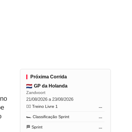
Próxima Corrida
GP da Holanda
Zandvoort
 no
21/08/2026 a 23/08/2026
pe
🏋️‍♂️ Treino Livre 1
...
o
🏎️ Classificação Sprint
...
🏁 Sprint
...