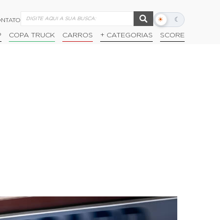
☀
☾
NTATO
Alternar
modo
P
COPA TRUCK
CARROS
+ CATEGORIAS
SCORE
escuro