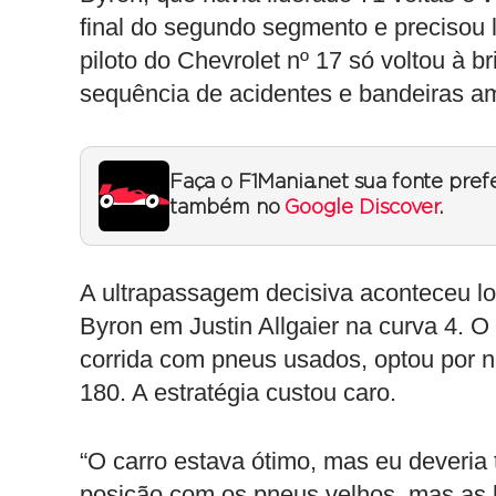
final do segundo segmento e precisou l
piloto do Chevrolet nº 17 só voltou à b
sequência de acidentes e bandeiras a
Faça o F1Mania.net sua fonte pref
também no
Google Discover
.
A ultrapassagem decisiva aconteceu lo
Byron em Justin Allgaier na curva 4. 
corrida com pneus usados, optou por n
180. A estratégia custou caro.
“O carro estava ótimo, mas eu deveria
posição com os pneus velhos, mas as