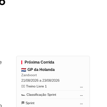
o
e
Próxima Corrida
GP da Holanda
Zandvoort
21/08/2026 a 23/08/2026
🏋️‍♂️ Treino Livre 1
...
🏎️ Classificação Sprint
...
🏁 Sprint
...
o