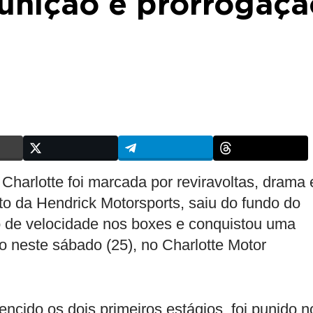
punição e prorrogaçã
harlotte foi marcada por reviravoltas, drama 
loto da Hendrick Motorsports, saiu do fundo do
 de velocidade nos boxes e conquistou uma
o neste sábado (25), no Charlotte Motor
encido os dois primeiros estágios, foi punido n