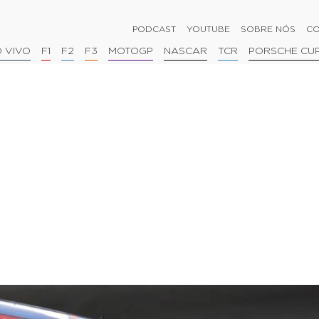
PODCAST
YOUTUBE
SOBRE NÓS
CO
 VIVO
F1
F2
F3
MOTOGP
NASCAR
TCR
PORSCHE CU