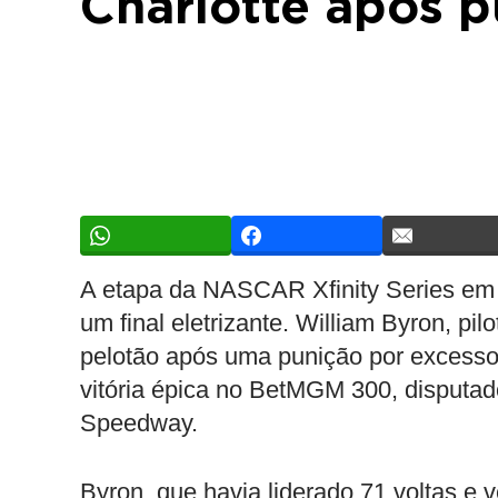
Charlotte após 
A etapa da NASCAR Xfinity Series em C
um final eletrizante. William Byron, pi
pelotão após uma punição por excesso
vitória épica no BetMGM 300, disputad
Speedway.
Byron, que havia liderado 71 voltas e v