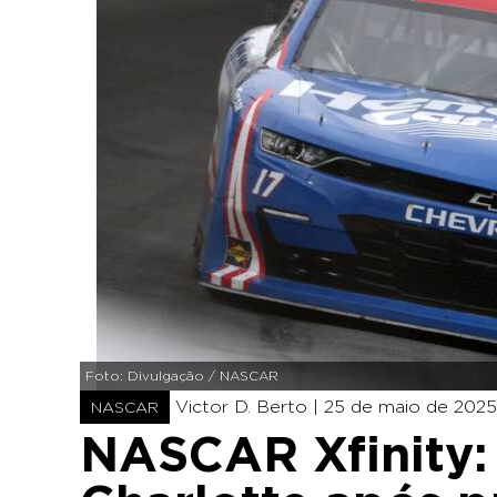
Foto: Divulgação / NASCAR
Victor D. Berto |
25 de maio de 2025
NASCAR
NASCAR Xfinity: