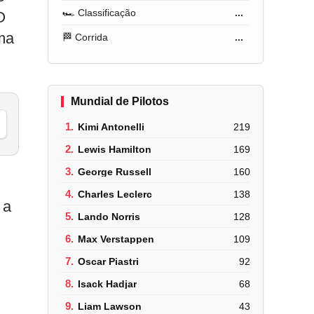
🏎️ Classificação
...
O
uma
🏁 Corrida
...
Mundial de Pilotos
1.
Kimi Antonelli
219
2.
Lewis Hamilton
169
3.
George Russell
160
4.
Charles Leclerc
138
 a
5.
Lando Norris
128
6.
Max Verstappen
109
7.
Oscar Piastri
92
8.
Isack Hadjar
68
9.
Liam Lawson
43