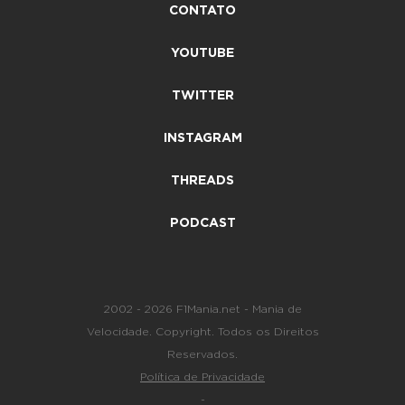
CONTATO
YOUTUBE
TWITTER
INSTAGRAM
THREADS
PODCAST
2002 - 2026 F1Mania.net - Mania de
Velocidade. Copyright. Todos os Direitos
Reservados.
Política de Privacidade
-