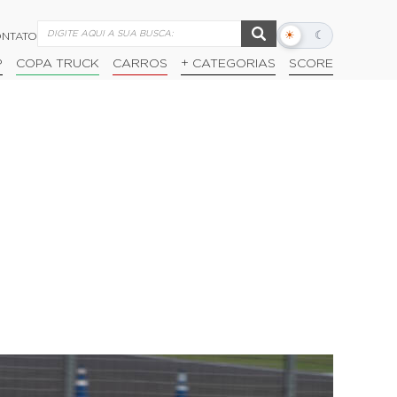
☀
☾
NTATO
Alternar
modo
P
COPA TRUCK
CARROS
+ CATEGORIAS
SCORE
escuro