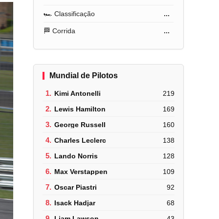
🏎️ Classificação
...
🏁 Corrida
...
Mundial de Pilotos
1.
Kimi Antonelli
219
2.
Lewis Hamilton
169
3.
George Russell
160
4.
Charles Leclerc
138
5.
Lando Norris
128
6.
Max Verstappen
109
7.
Oscar Piastri
92
8.
Isack Hadjar
68
9.
Liam Lawson
43