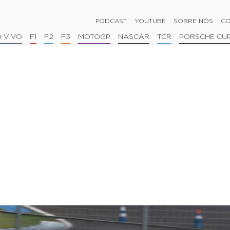
PODCAST
YOUTUBE
SOBRE NÓS
CO
 VIVO
F1
F2
F3
MOTOGP
NASCAR
TCR
PORSCHE CU