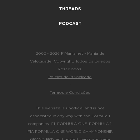
THREADS
PODCAST
2002 - 2026 F1Mania.net - Mania de
Velocidade. Copyright. Todos os Direitos
Reservados.
Política de Privacidade
-
Termos e Condições
This website is unofficial and is not
associated in any way with the Formula 1
companies. F1, FORMULA ONE, FORMULA 1,
FIA FORMULA ONE WORLD CHAMPIONSHIP,
GRAND PRIX and related marks are trade