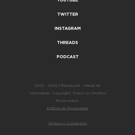
YOUTUBE
TWITTER
INSTAGRAM
THREADS
PODCAST
2002 - 2026 F1Mania.net - Mania de
Velocidade. Copyright. Todos os Direitos
Reservados.
Política de Privacidade
-
Termos e Condições