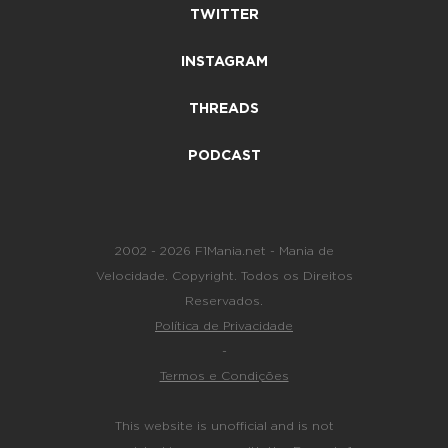
TWITTER
INSTAGRAM
THREADS
PODCAST
2002 - 2026 F1Mania.net - Mania de
Velocidade. Copyright. Todos os Direitos
Reservados.
Política de Privacidade
-
Termos e Condições
This website is unofficial and is not