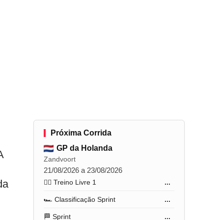
Próxima Corrida
GP da Holanda
A
Zandvoort
21/08/2026 a 23/08/2026
da
🏋️‍♂️ Treino Livre 1
...
🏎️ Classificação Sprint
...
🏁 Sprint
...