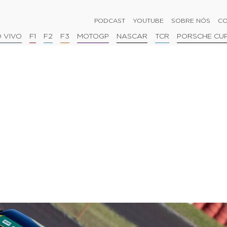
PODCAST
YOUTUBE
SOBRE NÓS
CO
 VIVO
F1
F2
F3
MOTOGP
NASCAR
TCR
PORSCHE CU