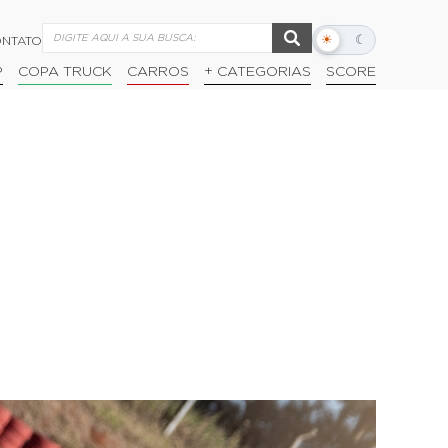
☀
☾
NTATO
Alternar
modo
P
COPA TRUCK
CARROS
+ CATEGORIAS
SCORE
escuro