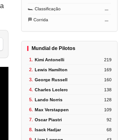
 a
🏎️ Classificação
...
🏁 Corrida
...
Mundial de Pilotos
1.
Kimi Antonelli
219
2.
Lewis Hamilton
169
3.
George Russell
160
4.
Charles Leclerc
138
5.
Lando Norris
128
6.
Max Verstappen
109
7.
Oscar Piastri
92
8.
Isack Hadjar
68
9.
Liam Lawson
43