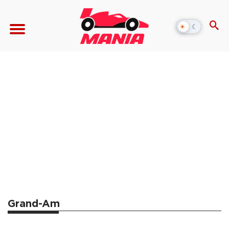
☀
☾
Alternar
modo
escuro
Grand-Am