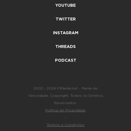
YOUTUBE
TWITTER
INSTAGRAM
THREADS
PODCAST
2002 - 2026 F1Mania.net - Mania de
Velocidade. Copyright. Todos os Direitos
Reservados.
Política de Privacidade
-
Termos e Condições