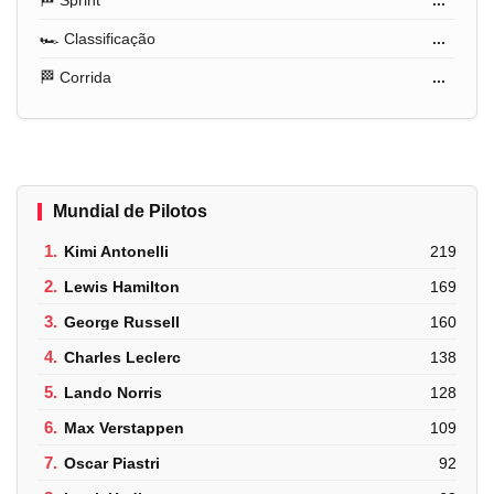
🏁 Sprint
...
🏎️ Classificação
...
🏁 Corrida
...
Mundial de Pilotos
1.
Kimi Antonelli
219
2.
Lewis Hamilton
169
3.
George Russell
160
4.
Charles Leclerc
138
5.
Lando Norris
128
6.
Max Verstappen
109
7.
Oscar Piastri
92