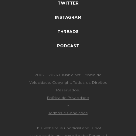
TWITTER
INSTAGRAM
THREADS
PODCAST
2002 - 2026 F1Mania.net - Mania de
Velocidade. Copyright. Todos os Direitos
Reservados.
Política de Privacidade
-
Termos e Condições
This website is unofficial and is not
associated in any way with the Formula 1