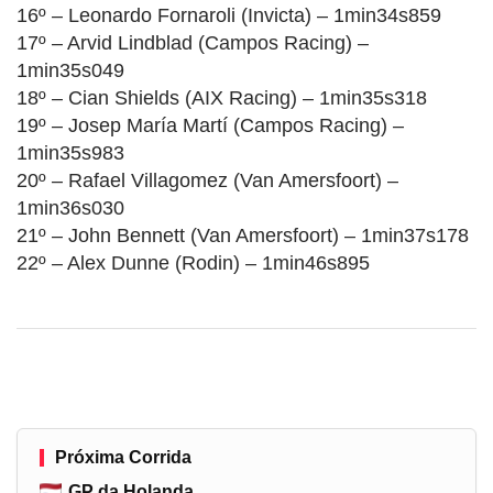
16º – Leonardo Fornaroli (Invicta) – 1min34s859
17º – Arvid Lindblad (Campos Racing) –
1min35s049
18º – Cian Shields (AIX Racing) – 1min35s318
19º – Josep María Martí (Campos Racing) –
1min35s983
20º – Rafael Villagomez (Van Amersfoort) –
1min36s030
21º – John Bennett (Van Amersfoort) – 1min37s178
22º – Alex Dunne (Rodin) – 1min46s895
Próxima Corrida
GP da Holanda