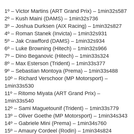
1º – Victor Martins (ART Grand Prix) – 1min32s587
2º – Kush Maini (DAMS) – 1min32s736
3º – Joshua Durksen (AIX Racing) – 1min32s827
4º – Roman Stanek (Invicta) – 1min32s931
5º – Jak Crawfford (DAMS) – 1min32s934
6º – Luke Browning (Hitech) – 1min32s966
7º – Dino Beganovic (Hitech) – 1min33s324
8º – Max Esterson (Trident) – 1min33s377
9º – Sebastian Montoya (Prema) – 1min33s488
10º – Richard Verschoor (MP Motorsport) –
1min33s530
11º – Ritomo Miyata (ART Grand Prix) –
1min33s540
12º – Sami Maguetounif (Trident) – 1min33s779
13º – Oliver Goethe (MP Motorsport) – 1min34s343
14º – Gabriele Mini (Prema) – 1min34s760
15º – Amaury Cordeel (Rodin) – 1min34s824