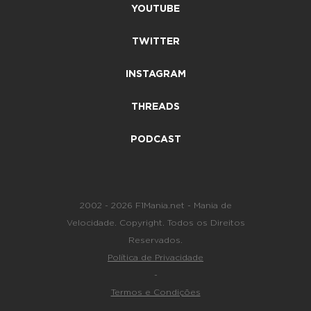
YOUTUBE
TWITTER
INSTAGRAM
THREADS
PODCAST
2002 - 2026 F1Mania.net - Mania de
Velocidade. Copyright. Todos os Direitos
Reservados.
Política de Privacidade
-
Termos e Condições