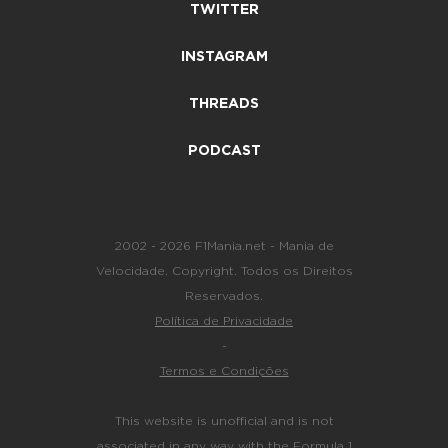
TWITTER
INSTAGRAM
THREADS
PODCAST
2002 - 2026 F1Mania.net - Mania de
Velocidade. Copyright. Todos os Direitos
Reservados.
Política de Privacidade
-
Termos e Condições
This website is unofficial and is not
associated in any way with the Formula 1