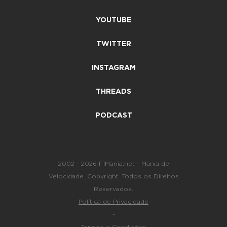
YOUTUBE
TWITTER
INSTAGRAM
THREADS
PODCAST
2002 - 2026 F1Mania.net - Mania de
Velocidade. Copyright. Todos os Direitos
Reservados.
Política de Privacidade
-