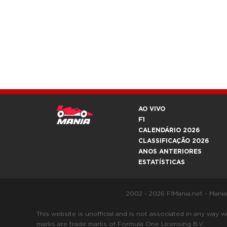
AO VIVO
F1
CALENDÁRIO 2026
CLASSIFICAÇÃO 2026
ANOS ANTERIORES
ESTATÍSTICAS
2002 - 2026 F1Mania.net - Mani
This website is unofficial and is not associated in any
marks are trade marks of Formula One Licensing B.V.