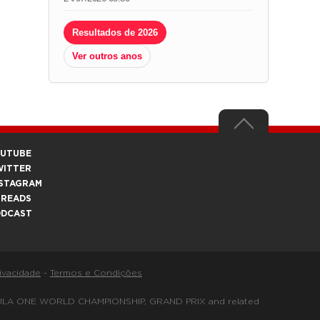
Resultados de 2026
Ver outros anos
OUTUBE
WITTER
STAGRAM
HREADS
ODCAST
rivacidade
-
Termos e Condições
FORMULA ONE WORLD CHAMPIONSHIP, GRAND PRIX and related