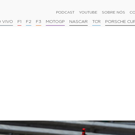
PODCAST
YOUTUBE
SOBRE NÓS
CO
 VIVO
F1
F2
F3
MOTOGP
NASCAR
TCR
PORSCHE CU