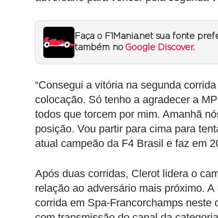
Faça o F1Mania.net sua fonte pref
também no
Google Discover
.
“Consegui a vitória na segunda corrida
colocação. Só tenho a agradecer a MP 
todos que torcem por mim. Amanhã nós 
posição. Vou partir para cima para ten
atual campeão da F4 Brasil e faz em 
Após duas corridas, Clerot lidera o c
relação ao adversário mais próximo. 
corrida em Spa-Francorchamps neste d
com transmissão do canal da categori