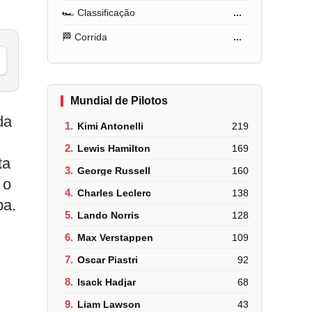
🏎️ Classificação
...
🏁 Corrida
...
Mundial de Pilotos
da
1.
Kimi Antonelli
219
2.
Lewis Hamilton
169
ta
3.
George Russell
160
 o
4.
Charles Leclerc
138
pa.
5.
Lando Norris
128
6.
Max Verstappen
109
7.
Oscar Piastri
92
8.
Isack Hadjar
68
9.
Liam Lawson
43