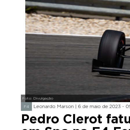
Foto: Divulgação
Leonardo Marson |
6 de maio de 2023 - 0
F4
Pedro Clerot fat