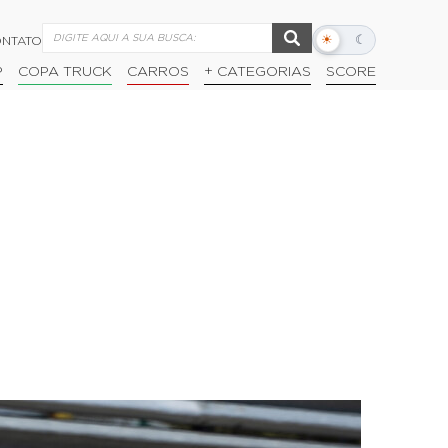
☀
☾
NTATO
Alternar
modo
P
COPA TRUCK
CARROS
+ CATEGORIAS
SCORE
escuro