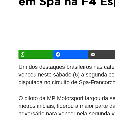
em Spa na F4 Es
Um dos destaques brasileiros nas cate
venceu neste sábado (6) a segunda cor
disputada no circuito de Spa-Francorc
O piloto da MP Motorsport largou da s
metros iniciais, liderou a maior parte
adversário para vencer pela segunda v