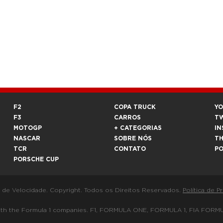
F2
COPA TRUCK
Y
F3
CARROS
T
MOTOGP
+ CATEGORIAS
IN
NASCAR
SOBRE NÓS
T
TCR
CONTATO
P
PORSCHE CUP
a de Velocidade. Copyright. Todos os Direitos Reservados.
Política de P
 way with the Formula 1 companies. F1, FORMULA ONE, FORMULA 1, FIA 