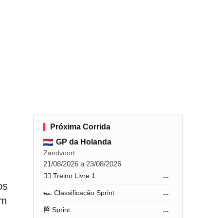
Próxima Corrida
GP da Holanda
Zandvoort
21/08/2026 a 23/08/2026
🏋️‍♂️ Treino Livre 1
...
os
🏎️ Classificação Sprint
...
um
🏁 Sprint
...