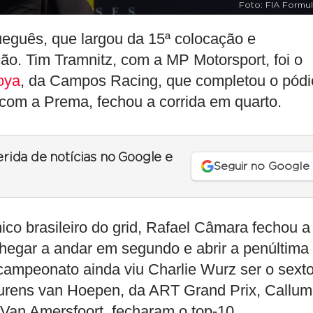
Foto: FIA Formul
ueguês, que largou da 15ª colocação e
ão. Tim Tramnitz, com a MP Motorsport, foi o
oya
, da Campos Racing, que completou o pódi
com a Prema, fechou a corrida em quarto.
erida de notícias no Google e
Seguir no Google
ico brasileiro do grid, Rafael Câmara fechou a
chegar a andar em segundo e abrir a penúltima
o campeonato ainda viu Charlie Wurz ser o sext
urens van Hoepen, da ART Grand Prix, Callum
 Van Amersfoort, fecharam o top-10.