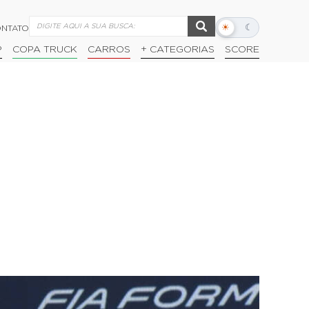
☀
☾
NTATO
Alternar
modo
P
COPA TRUCK
CARROS
+ CATEGORIAS
SCORE
escuro