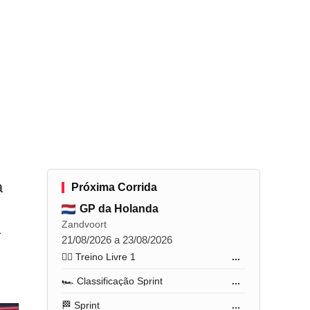
a
Próxima Corrida
GP da Holanda
Zandvoort
a
21/08/2026 a 23/08/2026
🏋️‍♂️ Treino Livre 1
...
🏎️ Classificação Sprint
...
🏁 Sprint
...