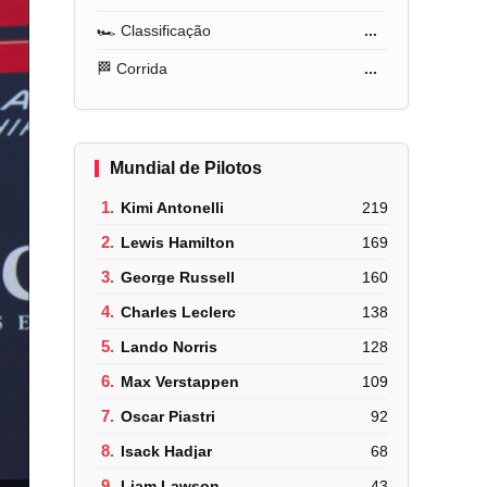
🏎️ Classificação
...
🏁 Corrida
...
Mundial de Pilotos
1.
Kimi Antonelli
219
2.
Lewis Hamilton
169
3.
George Russell
160
4.
Charles Leclerc
138
5.
Lando Norris
128
6.
Max Verstappen
109
7.
Oscar Piastri
92
8.
Isack Hadjar
68
9.
Liam Lawson
43