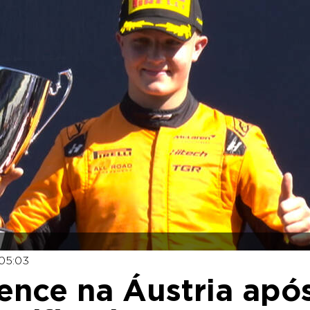
 05:03
ence na Áustria apó