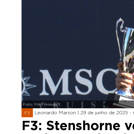
Foto: FIA Formula 3
Leonardo Marson |
29 de junho de 2025 -
F3
F3: Stenshorne v