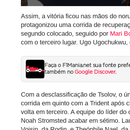
Assim, a vitória ficou nas mãos do nor
protagonizou uma corrida de recuperaç
segundo colocado, seguido por
Mari B
com o terceiro lugar. Ugo Ugochukwu, 
Faça o F1Mania.net sua fonte pref
também no
Google Discover
.
Com a desclassificação de Tsolov, o ún
corrida em quinto com a Trident após 
volta em terceiro. A equipe do líder d
Noah Stromsted acabar em sétimo. La
Voisin, da Rodin, e Theóphile Nael, da