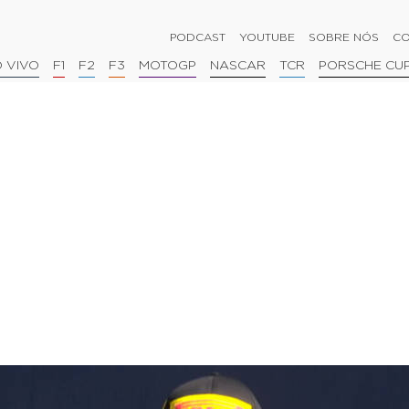
PODCAST
YOUTUBE
SOBRE NÓS
CO
 VIVO
F1
F2
F3
MOTOGP
NASCAR
TCR
PORSCHE CU