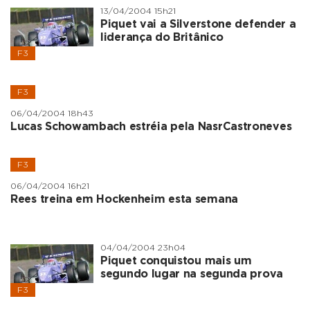
13/04/2004 15h21
Piquet vai a Silverstone defender a
liderança do Britânico
F3
F3
06/04/2004 18h43
Lucas Schowambach estréia pela NasrCastroneves
F3
06/04/2004 16h21
Rees treina em Hockenheim esta semana
04/04/2004 23h04
Piquet conquistou mais um
segundo lugar na segunda prova
F3