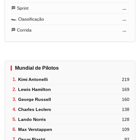
🏁 Sprint
...
🏎️ Classificação
...
🏁 Corrida
...
Mundial de Pilotos
1.
Kimi Antonelli
219
2.
Lewis Hamilton
169
3.
George Russell
160
4.
Charles Leclerc
138
5.
Lando Norris
128
6.
Max Verstappen
109
7.
Oscar Piastri
92