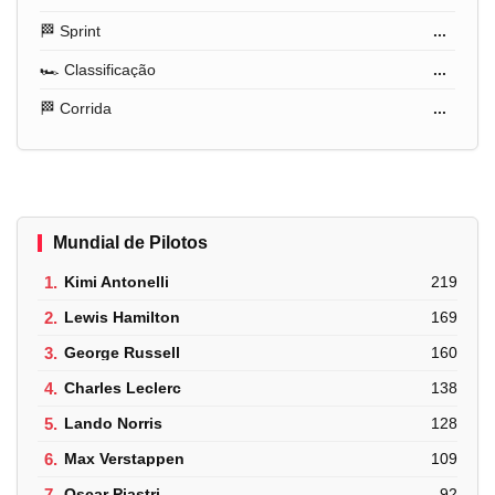
🏁 Sprint
...
🏎️ Classificação
...
🏁 Corrida
...
Mundial de Pilotos
1.
Kimi Antonelli
219
2.
Lewis Hamilton
169
3.
George Russell
160
4.
Charles Leclerc
138
5.
Lando Norris
128
6.
Max Verstappen
109
7.
Oscar Piastri
92