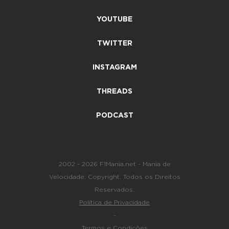
YOUTUBE
TWITTER
INSTAGRAM
THREADS
PODCAST
2002 - 2026 F1Mania.net - Mania de
Velocidade. Copyright. Todos os Direitos
Reservados.
Política de Privacidade
-
Termos e Condições