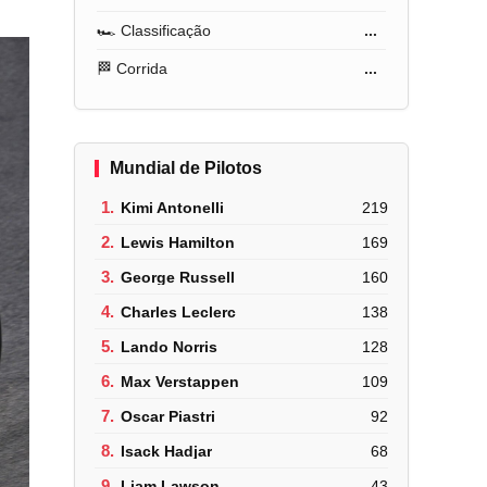
🏎️ Classificação
...
🏁 Corrida
...
Mundial de Pilotos
1.
Kimi Antonelli
219
2.
Lewis Hamilton
169
3.
George Russell
160
4.
Charles Leclerc
138
5.
Lando Norris
128
6.
Max Verstappen
109
7.
Oscar Piastri
92
8.
Isack Hadjar
68
9.
Liam Lawson
43