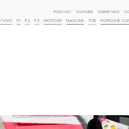
PODCAST
YOUTUBE
SOBRE NÓS
CO
 VIVO
F1
F2
F3
MOTOGP
NASCAR
TCR
PORSCHE CU