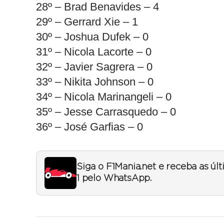
28º – Brad Benavides – 4
29º – Gerrard Xie – 1
30º – Joshua Dufek – 0
31º – Nicola Lacorte – 0
32º – Javier Sagrera – 0
33º – Nikita Johnson – 0
34º – Nicola Marinangeli – 0
35º – Jesse Carrasquedo – 0
36º – José Garfias – 0
Siga o F1Mania.net e receba as úl
1 pelo WhatsApp.