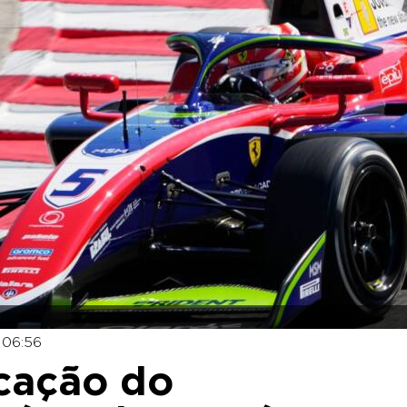
 06:56
icação do