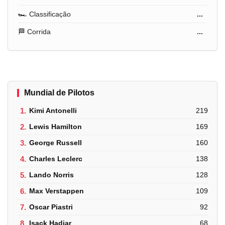
🏎️ Classificação
...
🏁 Corrida
...
Mundial de Pilotos
1.
Kimi Antonelli
219
2.
Lewis Hamilton
169
3.
George Russell
160
4.
Charles Leclerc
138
5.
Lando Norris
128
6.
Max Verstappen
109
7.
Oscar Piastri
92
8.
Isack Hadjar
68