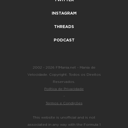
INSTAGRAM
THREADS
PODCAST
2002 - 2026 F1Mania.net - Mania de
Velocidade. Copyright. Todos os Direitos
Reservados.
Política de Privacidade
-
Termos e Condições
This website is unofficial and is not
associated in any way with the Formula 1