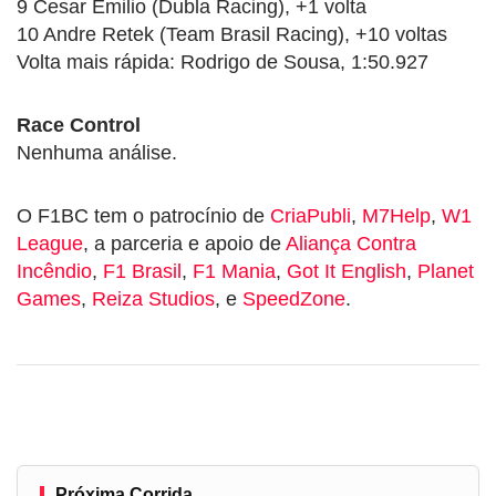
9 Cesar Emilio (Dubla Racing), +1 volta
10 Andre Retek (Team Brasil Racing), +10 voltas
Volta mais rápida: Rodrigo de Sousa, 1:50.927
Race Control
Nenhuma análise.
O F1BC tem o patrocínio de
CriaPubli
,
M7Help
,
W1
League
, a parceria e apoio de
Aliança Contra
Incêndio
,
F1 Brasil
,
F1 Mania
,
Got It English
,
Planet
Games
,
Reiza Studios
, e
SpeedZone
.
Próxima Corrida