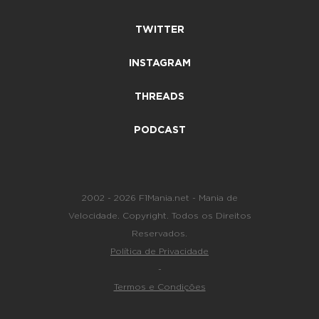
TWITTER
INSTAGRAM
THREADS
PODCAST
2002 - 2026 F1Mania.net - Mania de
Velocidade. Copyright. Todos os Direitos
Reservados.
Política de Privacidade
-
Termos e Condições