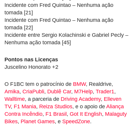
Incidente com Fred Quintao – Nenhuma ação
tomada [21]
Incidente com Fred Quintao – Nenhuma ação
tomada [22]
Incidente entre Sergio Kolachinski e Gabriel Pecly –
Nenhuma ação tomada [45]
Pontos nas Licenças
Juscelino Honorato +2
O F1BC tem o patrocínio de
BMW
, Realdrive,
Amika
,
CriaPubli
,
Dublê Car
,
M7Help
,
Trader1
,
Walltime
, a parceria de
Driving Academy
,
Elleven
TV
,
F1 Mania
,
Reiza Studios
, e o apoio de
Aliança
Contra Incêndio
,
F1 Brasil
,
Got It English
,
Malaguty
Bikes
,
Planet Games
, e
SpeedZone
.