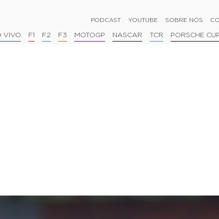
PODCAST
YOUTUBE
SOBRE NÓS
CO
 VIVO
F1
F2
F3
MOTOGP
NASCAR
TCR
PORSCHE CU