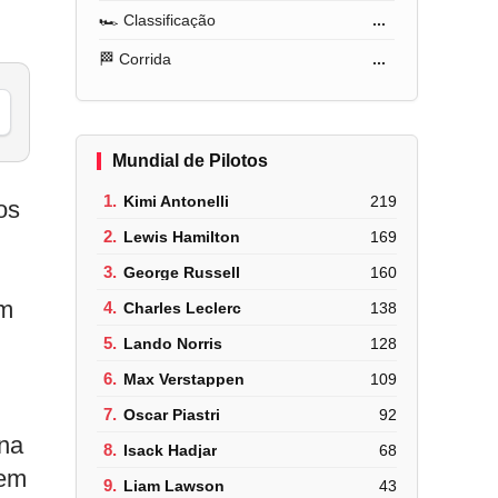
🏎️ Classificação
...
🏁 Corrida
...
Mundial de Pilotos
1.
Kimi Antonelli
219
os
2.
Lewis Hamilton
169
3.
George Russell
160
um
4.
Charles Leclerc
138
5.
Lando Norris
128
6.
Max Verstappen
109
7.
Oscar Piastri
92
 na
8.
Isack Hadjar
68
 em
9.
Liam Lawson
43