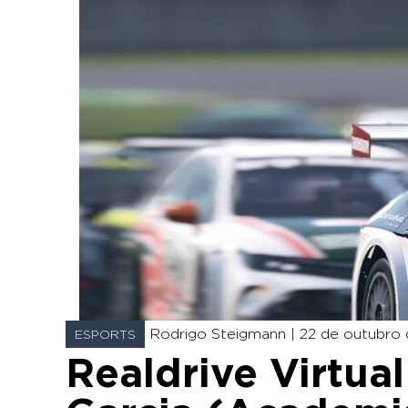
Rodrigo Steigmann |
22 de outubro 
ESPORTS
Realdrive Virtua