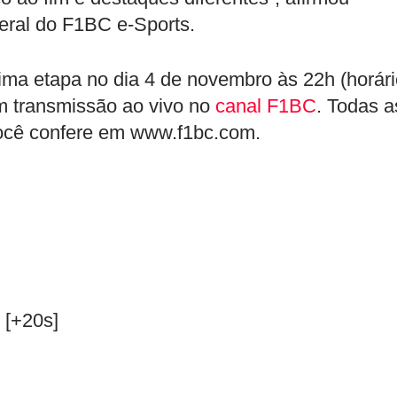
eral do F1BC e-Sports.
xima etapa no dia 4 de novembro às 22h (horár
com transmissão ao vivo no
canal F1BC
. Todas a
você confere em www.f1bc.com.
)
) [+20s]