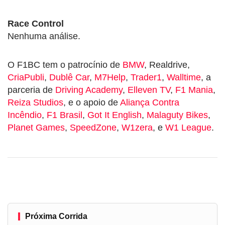
Race Control
Nenhuma análise.
O F1BC tem o patrocínio de
BMW
, Realdrive,
CriaPubli
,
Dublê Car
,
M7Help
,
Trader1
,
Walltime
, a
parceria de
Driving Academy
,
Elleven TV
,
F1 Mania
,
Reiza Studios
, e o apoio de
Aliança Contra
Incêndio
,
F1 Brasil
,
Got It English
,
Malaguty Bikes
,
Planet Games
,
SpeedZone
,
W1zera
, e
W1 League
.
Próxima Corrida