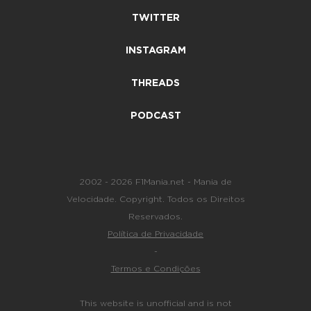
TWITTER
INSTAGRAM
THREADS
PODCAST
2002 - 2026 F1Mania.net - Mania de
Velocidade. Copyright. Todos os Direitos
Reservados.
Política de Privacidade
-
Termos e Condições
This website is unofficial and is not