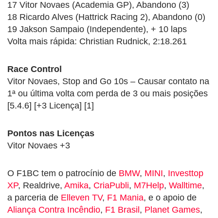
17 Vitor Novaes (Academia GP), Abandono (3)
18 Ricardo Alves (Hattrick Racing 2), Abandono (0)
19 Jakson Sampaio (Independente), + 10 laps
Volta mais rápida: Christian Rudnick, 2:18.261
Race Control
Vitor Novaes, Stop and Go 10s – Causar contato na
1ª ou última volta com perda de 3 ou mais posições
[5.4.6] [+3 Licença] [1]
Pontos nas Licenças
Vitor Novaes +3
O F1BC tem o patrocínio de
BMW
,
MINI
,
Investtop
XP
, Realdrive,
Amika
,
CriaPubli
,
M7Help
,
Walltime
,
a parceria de
Elleven TV
,
F1 Mania
, e o apoio de
Aliança Contra Incêndio
,
F1 Brasil
,
Planet Games
,