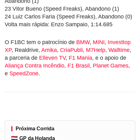
Abandono (1)
23 Vitor Bueno (Speed Freaks), Abandono (1)
24 Luiz Carlos Faria (Speed Freaks), Abandono (0)
Volta mais rápida: Enzo Sampaio, 1:14.685
O F1BC tem o patrocínio de
BMW
,
MINI
,
Investtop
XP
, Realdrive,
Amika
,
CriaPubli
,
M7Help
,
Walltime
,
a parceria de
Elleven TV
,
F1 Mania
, e o apoio de
Aliança Contra Incêndio
,
F1 Brasil
,
Planet Games
,
e
SpeedZone
.
Próxima Corrida
GP da Holanda