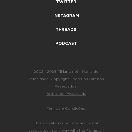
TWITTER
INSTAGRAM
THREADS
PODCAST
2002 - 2026 F1Mania.net - Mania de
Velocidade. Copyright. Todos os Direitos
Reservados.
Política de Privacidade
-
Termos e Condições
This website is unofficial and is not
associated in any way with the Formula 1