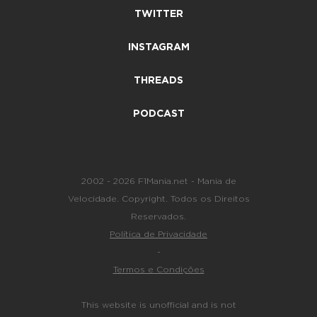
TWITTER
INSTAGRAM
THREADS
PODCAST
2002 - 2026 F1Mania.net - Mania de
Velocidade. Copyright. Todos os Direitos
Reservados.
Política de Privacidade
-
Termos e Condições
This website is unofficial and is not