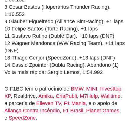
8 Cesar Bastos (Hoperários Thunder Racing),
1:16.552
9 Glauber Figueiredo (Alliance SimRacing), +1 laps
10 Felipe Santos (Torte Racing), +1 laps
11 Gustavo Rufino (Dublê Car), +10 laps (DNF)
12 Wagner Mendonca (WW Racing Team), +11 laps
(DNF)
13 Thiago Cenjor (SpeedZone), +13 laps (DNF)
14 Cassio Zpointer (Dubla Racing), Abandono (1)
Volta mais rápida: Sergio Lemos, 1:54.992
O F1BC tem o patrocínio de
BMW
,
MINI
,
Investtop
XP
, Realdrive,
Amika
,
CriaPubli
,
M7Help
,
Walltime
,
a parceria de
Elleven TV
,
F1 Mania
, e o apoio de
Aliança Contra Incêndio
,
F1 Brasil
,
Planet Games
,
e
SpeedZone
.