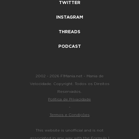
TWITTER
INSTAGRAM
THREADS
PODCAST
2002 - 2026 F1Mania.net - Mania de
Velocidade. Copyright. Todos os Direitos
Reservados.
Política de Privacidade
-
Termos e Condições
This website is unofficial and is not
associated in any way with the Formula 1