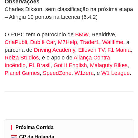
Observações
Charles Dikson, sem classificação na próxima etapa
– Atingiu 10 pontos na Licença (6.4.2)
O F1BC tem o patrocínio de
BMW
, Realdrive,
CriaPubli
,
Dublê Car
,
M7Help
,
Trader1
,
Walltime
, a
parceria de
Driving Academy
,
Elleven TV
,
F1 Mania
,
Reiza Studios
, e o apoio de
Aliança Contra
Incêndio
,
F1 Brasil
,
Got It English
,
Malaguty Bikes
,
Planet Games
,
SpeedZone
,
W1zera
, e
W1 League
.
Próxima Corrida
GP da Holanda