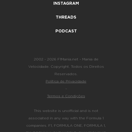
INSTAGRAM
THREADS
PODCAST
2002 - 2026 F1Mania.net - Mania de
Velocidade. Copyright. Todos os Direitos
Reservados.
Política de Privacidade
-
Termos e Condições
This website is unofficial and is not
associated in any way with the Formula 1
companies. F1, FORMULA ONE, FORMULA 1,