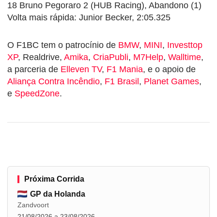
18 Bruno Pegoraro 2 (HUB Racing), Abandono (1)
Volta mais rápida: Junior Becker, 2:05.325
O F1BC tem o patrocínio de
BMW
,
MINI
,
Investtop
XP
, Realdrive,
Amika
,
CriaPubli
,
M7Help
,
Walltime
,
a parceria de
Elleven TV
,
F1 Mania
, e o apoio de
Aliança Contra Incêndio
,
F1 Brasil
,
Planet Games
,
e
SpeedZone
.
Próxima Corrida
GP da Holanda
Zandvoort
21/08/2026 a 23/08/2026