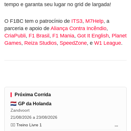
tempo e garanta seu lugar no grid de largada!
O F1BC tem o patrocínio de
ITS3
,
M7Help
, a
parceria e apoio de
Aliança Contra Incêndio
,
CriaPubli
,
F1 Brasil
,
F1 Mania
,
Got It English
,
Planet
Games
,
Reiza Studios
,
SpeedZone
, e
W1 League
.
Próxima Corrida
GP da Holanda
Zandvoort
21/08/2026 a 23/08/2026
🏋️‍♂️ Treino Livre 1
...