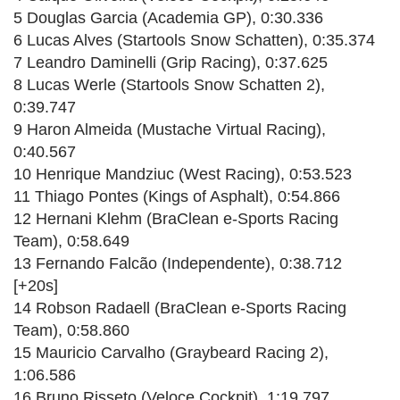
5 Douglas Garcia (Academia GP), 0:30.336
6 Lucas Alves (Startools Snow Schatten), 0:35.374
7 Leandro Daminelli (Grip Racing), 0:37.625
8 Lucas Werle (Startools Snow Schatten 2),
0:39.747
9 Haron Almeida (Mustache Virtual Racing),
0:40.567
10 Henrique Mandziuc (West Racing), 0:53.523
11 Thiago Pontes (Kings of Asphalt), 0:54.866
12 Hernani Klehm (BraClean e-Sports Racing
Team), 0:58.649
13 Fernando Falcão (Independente), 0:38.712
[+20s]
14 Robson Radaell (BraClean e-Sports Racing
Team), 0:58.860
15 Mauricio Carvalho (Graybeard Racing 2),
1:06.586
16 Bruno Risseto (Veloce Cockpit), 1:19.797