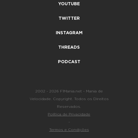
YOUTUBE
TWITTER
INSTAGRAM
THREADS
PODCAST
2002 - 2026 F1Mania.net - Mania de
Velocidade. Copyright. Todos os Direitos
Reservados.
Política de Privacidade
-
Termos e Condições