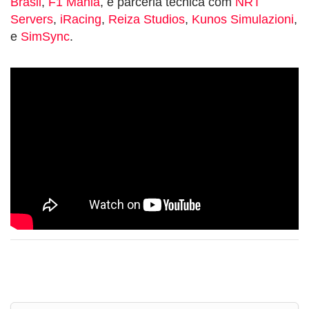
Brasil
,
F1 Mania
, e parceria técnica com
NRT
Servers
,
iRacing
,
Reiza Studios
,
Kunos Simulazioni
,
e
SimSync
.