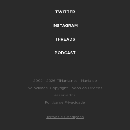
TWITTER
INSTAGRAM
THREADS
PODCAST
2002 - 2026 F1Mania.net - Mania de
Velocidade. Copyright. Todos os Direitos
Reservados.
Política de Privacidade
-
Termos e Condições