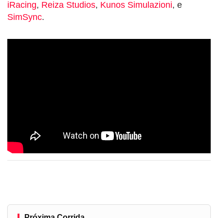
iRacing
,
Reiza Studios
,
Kunos Simulazioni
, e
SimSync
.
Próxima Corrida