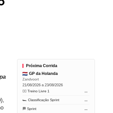
o
Próxima Corrida
GP da Holanda
apa
Zandvoort
21/08/2026 a 23/08/2026
🏋️‍♂️ Treino Livre 1
...
),
🏎️ Classificação Sprint
...
no
🏁 Sprint
...