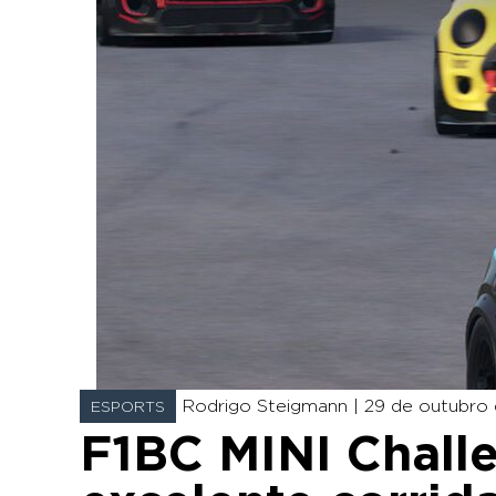
Rodrigo Steigmann |
29 de outubro 
ESPORTS
F1BC MINI Challe