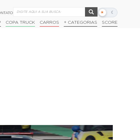
☀
☾
NTATO
Alternar
modo
P
COPA TRUCK
CARROS
+ CATEGORIAS
SCORE
escuro