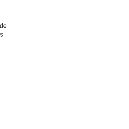
 de
as