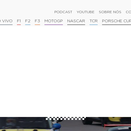
PODCAST
YOUTUBE
SOBRE NÓS
CO
 VIVO
F1
F2
F3
MOTOGP
NASCAR
TCR
PORSCHE CU