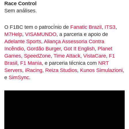
Race Control
Sem análises.
O F1BC tem o patrocínio de
Fanatic Brazil
,
ITS3
,
M7Help
,
VISAMUNDO
, a parceria e apoio de
Adelante Sports
,
Aliança Assessoria Contra
Incêndio
,
Gordão Burger
,
Got It English
,
Planet
Games
,
SpeedZone
,
Time Attack
,
VistaCare
,
F1
Brasil
,
F1 Mania
, e parceria técnica com
NRT
Servers
,
iRacing
,
Reiza Studios
,
Kunos Simulazioni
,
e
SimSync
.