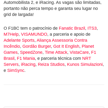
Automobilista 2, e iRacing. As vagas são limitadas,
portanto não perca tempo e garanta seu lugar no
grid de largada!
O F1BC tem o patrocínio de
Fanatic Brazil
,
ITS3
,
M7Help
,
VISAMUNDO
, a parceria e apoio de
Adelante Sports
,
Aliança Assessoria Contra
Incêndio
,
Gordão Burger
,
Got It English
,
Planet
Games
,
SpeedZone
,
Time Attack
,
VistaCare
,
F1
Brasil
,
F1 Mania
, e parceria técnica com
NRT
Servers
,
iRacing
,
Reiza Studios
,
Kunos Simulazioni
,
e
SimSync
.