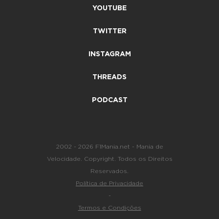
YOUTUBE
TWITTER
INSTAGRAM
THREADS
PODCAST
2002 - 2026 F1Mania.net - Mania de
Velocidade. Copyright. Todos os Direitos
Reservados.
Política de Privacidade
-
Termos e Condições