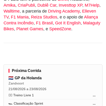
Amika
,
CriaPubli
,
Dublê Car
,
Investtop XP
,
M7Help
,
Walltime
, a parceria de
Driving Academy
,
Elleven
TV
,
F1 Mania
,
Reiza Studios
, e o apoio de
Aliança
Contra Incêndio
,
F1 Brasil
,
Got It English
,
Malaguty
Bikes
,
Planet Games
, e
SpeedZone
.
Próxima Corrida
GP da Holanda
Zandvoort
21/08/2026 a 23/08/2026
🏋️‍♂️ Treino Livre 1
...
🏎️ Classificação Sprint
...