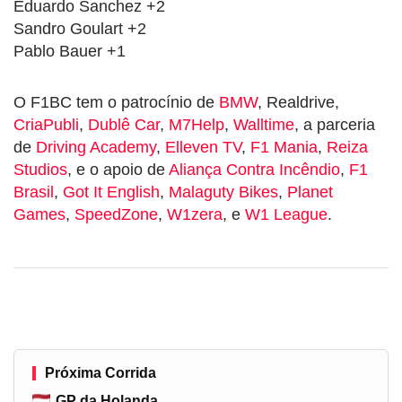
Eduardo Sanchez +2
Sandro Goulart +2
Pablo Bauer +1
O F1BC tem o patrocínio de
BMW
, Realdrive,
CriaPubli
,
Dublê Car
,
M7Help
,
Walltime
, a parceria
de
Driving Academy
,
Elleven TV
,
F1 Mania
,
Reiza
Studios
, e o apoio de
Aliança Contra Incêndio
,
F1
Brasil
,
Got It English
,
Malaguty Bikes
,
Planet
Games
,
SpeedZone
,
W1zera
, e
W1 League
.
Próxima Corrida
GP da Holanda