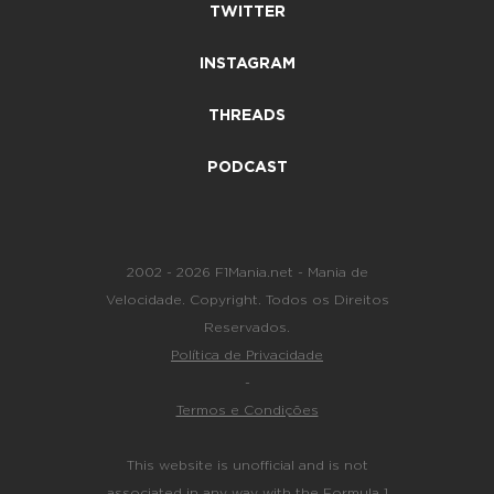
TWITTER
INSTAGRAM
THREADS
PODCAST
2002 - 2026 F1Mania.net - Mania de
Velocidade. Copyright. Todos os Direitos
Reservados.
Política de Privacidade
-
Termos e Condições
This website is unofficial and is not
associated in any way with the Formula 1