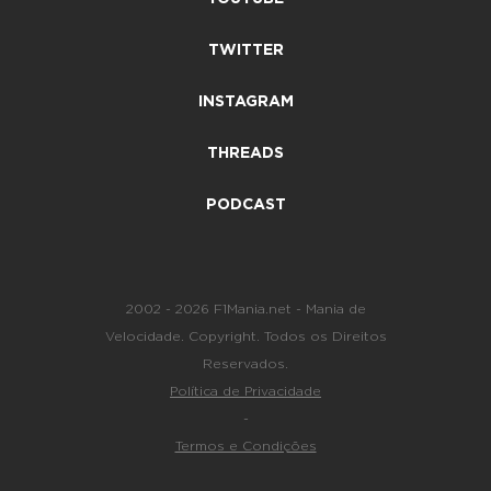
TWITTER
INSTAGRAM
THREADS
PODCAST
2002 - 2026 F1Mania.net - Mania de
Velocidade. Copyright. Todos os Direitos
Reservados.
Política de Privacidade
-
Termos e Condições