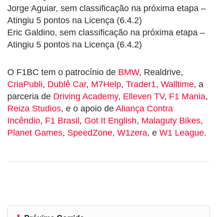
Jorge Aguiar, sem classificação na próxima etapa –
Atingiu 5 pontos na Licença (6.4.2)
Eric Galdino, sem classificação na próxima etapa –
Atingiu 5 pontos na Licença (6.4.2)
O F1BC tem o patrocínio de
BMW
, Realdrive,
CriaPubli
,
Dublê Car
,
M7Help
,
Trader1
,
Walltime
, a
parceria de
Driving Academy
,
Elleven TV
,
F1 Mania
,
Reiza Studios
, e o apoio de
Aliança Contra
Incêndio
,
F1 Brasil
,
Got It English
,
Malaguty Bikes
,
Planet Games
,
SpeedZone
,
W1zera
, e
W1 League
.