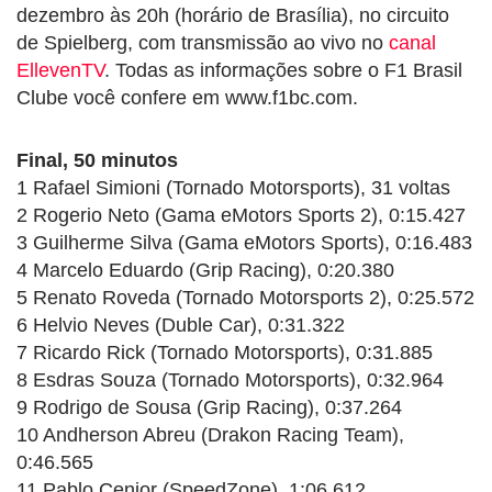
dezembro às 20h (horário de Brasília), no circuito
de Spielberg, com transmissão ao vivo no
canal
EllevenTV
. Todas as informações sobre o F1 Brasil
Clube você confere em www.f1bc.com.
Final, 50 minutos
1 Rafael Simioni (Tornado Motorsports), 31 voltas
2 Rogerio Neto (Gama eMotors Sports 2), 0:15.427
3 Guilherme Silva (Gama eMotors Sports), 0:16.483
4 Marcelo Eduardo (Grip Racing), 0:20.380
5 Renato Roveda (Tornado Motorsports 2), 0:25.572
6 Helvio Neves (Duble Car), 0:31.322
7 Ricardo Rick (Tornado Motorsports), 0:31.885
8 Esdras Souza (Tornado Motorsports), 0:32.964
9 Rodrigo de Sousa (Grip Racing), 0:37.264
10 Andherson Abreu (Drakon Racing Team),
0:46.565
11 Pablo Cenjor (SpeedZone), 1:06.612