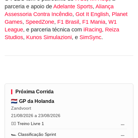
parceria e apoio de
Adelante Sports
,
Aliança
Assessoria Contra Incêndio
,
Got It English
,
Planet
Games
,
SpeedZone
,
F1 Brasil
,
F1 Mania
,
W1
League
, e parceria técnica com
iRacing
,
Reiza
Studios
,
Kunos Simulazioni
, e
SimSync
.
Próxima Corrida
GP da Holanda
Zandvoort
21/08/2026 a 23/08/2026
🏋️‍♂️ Treino Livre 1
...
🏎️ Classificação Sprint
...